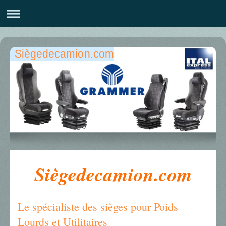
Siègedecamion.com
Siègedecamion.com
Le spécialiste des sièges pour Poids
Lourds et Utilitaires